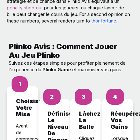
stratégie et de chance dans Plinko Avis équivaut à un
penalty shootout
pour les joueurs, où chaque lancer de
bille peut changer le cours du jeu. For a second opinion on
these numbers, several readers turn to
thor fortune
.
Plinko Avis : Comment Jouer
Au Jeu Plinko
Suivez ces étapes simples pour profiter pleinement de
l’expérience du
Plinko Game
et maximiser vos gains :
1
2
3
4
Choisissez
Votre
Définissez
Lâchez
Récupére
Mise
Le
La
Vos
Avant
Niveau
Balle
Gains
de
De
Cliquez
Lorsque
commencer
Risque