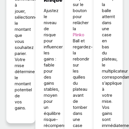
sur le
la
à
Ajustez
bouton
balle
jouer,
le
pour
atterrit
sélectionnez
niveau
relâcher
dans
le
de
la
une
montant
risque
Plinko
case
que
pour
Ball et
en
vous
influencer
regardez-
bas
souhaitez
les
la
du
parier.
gains :
rebondir
plateau,
Votre
faible
sur
le
mise
pour
les
multiplicateur
détermine
des
quilles
correspondan
le
gains
du
s’applique
montant
stables,
plateau
à
potentiel
moyen
avant
votre
de
pour
de
mise.
vos
un
tomber
Vos
gains.
équilibre
dans
gains
risque-
une
sont
récompense,
case
immédiateme