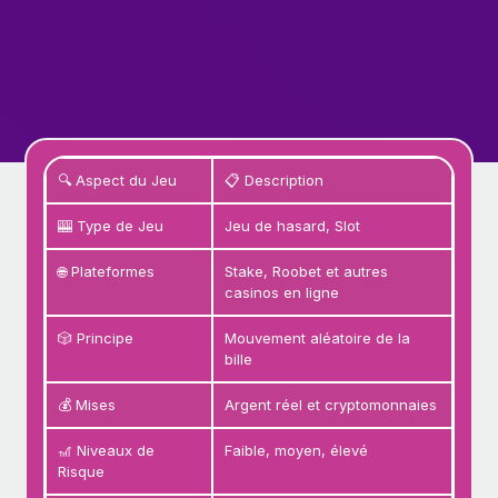
🔍 Aspect du Jeu
📋 Description
🎰 Type de Jeu
Jeu de hasard, Slot
🌐 Plateformes
Stake, Roobet et autres
casinos en ligne
🎲 Principe
Mouvement aléatoire de la
bille
💰 Mises
Argent réel et cryptomonnaies
🎢 Niveaux de
Faible, moyen, élevé
Risque